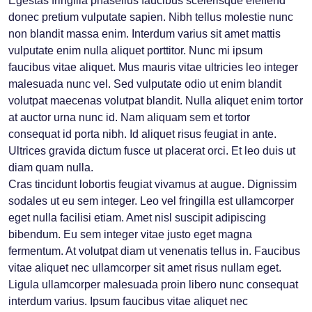
Egestas fringilla phasellus faucibus scelerisque eleifend
donec pretium vulputate sapien. Nibh tellus molestie nunc
non blandit massa enim. Interdum varius sit amet mattis
vulputate enim nulla aliquet porttitor. Nunc mi ipsum
faucibus vitae aliquet. Mus mauris vitae ultricies leo integer
malesuada nunc vel. Sed vulputate odio ut enim blandit
volutpat maecenas volutpat blandit. Nulla aliquet enim tortor
at auctor urna nunc id. Nam aliquam sem et tortor
consequat id porta nibh. Id aliquet risus feugiat in ante.
Ultrices gravida dictum fusce ut placerat orci. Et leo duis ut
diam quam nulla.
Cras tincidunt lobortis feugiat vivamus at augue. Dignissim
sodales ut eu sem integer. Leo vel fringilla est ullamcorper
eget nulla facilisi etiam. Amet nisl suscipit adipiscing
bibendum. Eu sem integer vitae justo eget magna
fermentum. At volutpat diam ut venenatis tellus in. Faucibus
vitae aliquet nec ullamcorper sit amet risus nullam eget.
Ligula ullamcorper malesuada proin libero nunc consequat
interdum varius. Ipsum faucibus vitae aliquet nec