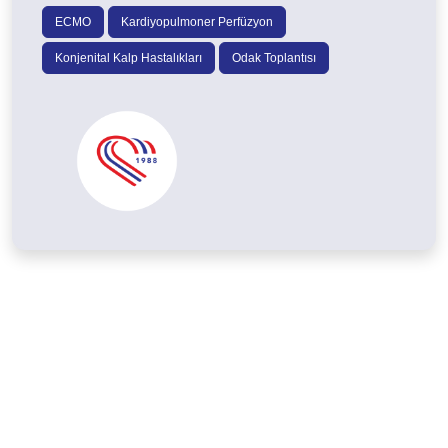
ECMO
Kardiyopulmoner Perfüzyon
Konjenital Kalp Hastalıkları
Odak Toplantısı