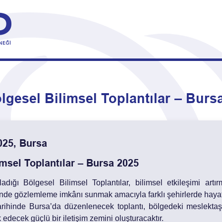
lgesel Bilimsel Toplantılar – Burs
025, Bursa
imsel Toplantılar – Bursa 2025
dığı Bölgesel Bilimsel Toplantılar, bilimsel etkileşimi art
nde gözlemleme imkânı sunmak amacıyla farklı şehirlerde hayata
arihinde Bursa’da düzenlenecek toplantı, bölgedeki meslektaşl
 edecek güçlü bir iletişim zemini oluşturacaktır.